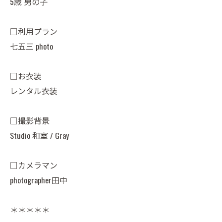
5歳 男の子
□利用プラン
七五三 photo
□お衣装
レンタル衣装
□撮影背景
Studio 和室 / Gray
□カメラマン
photographer田中
＊＊＊＊＊