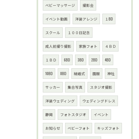
ベビーマッサージ
撮影会
イベント動画
洋装アレンジ
１BD
スクール
１００日記念
成人前撮り撮影
家族フォト
４ＢＤ
１ＢＤ
6BD
3BD
2BD
4BD
10BD
8BD
結婚式
園服
神社
サッカー
集合写真
スタジオ撮影
洋装ウェディング
ウェディングドレス
静岡
フォトスタジオ
イベント
お知らせ
ベビーフォト
キッズフォト