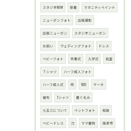
スタジオNOW
掛着
マタニティペイント
ニューボンフォト
出張撮影
出張ニューボン
スタジオニューボン
お揃い
ウェディングフォト
ドレス
べビーフォト
卒業式
入学式
和室
Ｔシャツ
ハーフ成人フォト
ハーフ成人式
袴
1BD
ケーキ
被布
Tシャツ
着ぐるみ
七五三について
ペットフォト
和装
ベビードレス
刀
ママ着物
焼津市