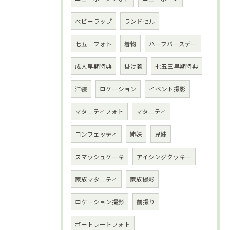
ベビーラップ
ランドセル
七五三フォト
着物
ハーフバースデー
成人早期特典
掛け着
七五三早期特典
洋装
ロケーション
イベント撮影
マタニティフォト
マタニティ
コンフェッティ
姉妹
兄妹
スマッシュケーキ
アイシングクッキー
家族マタニティ
家族撮影
ロケーション撮影
前撮り
ポートレートフォト