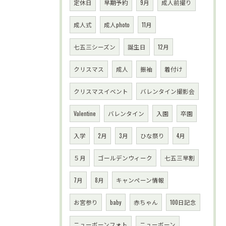
定休日
早期予約
9月
成人前撮り
成人式
成人photo
11月
七五三シーズン
誕生日
12月
クリスマス
成人
振袖
着付け
クリスマスイベント
バレンタイン撮影会
Valentine
バレンタイン
入園
卒園
入学
2月
3月
ひな祭り
4月
５月
ゴールデンウィーク
七五三早割
7月
8月
キャンペーン情報
お宮参り
baby
赤ちゃん
100日記念
ニューボーンフォト
ニューボーン