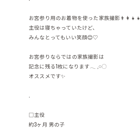
お宮参り用のお着物を使った家族撮影👨‍👩‍👧‍👧
主役は寝ちゃっていたけど、
みんなとってもいい笑顔😊♡
お宮参りならではの家族撮影は
記念に残る1枚になります𓂃 𓈒𓏸◌‬
オススメです✨️
.
□主役
約3ヶ月 男の子