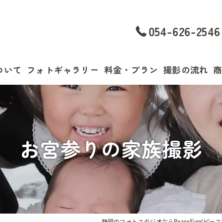
054-626-2546
ついて
フォトギャラリー
料金・プラン
撮影の流れ
Maternity Photo
Maternity Photo
Newborn Photo
Newborn Photo
お宮参りの家族撮影
Baby Photo
Baby Photo
Kids Photo
Kids Photo
School Photo
School Photo
静岡のフォトスタジオならPeaceSign(ピースサイ