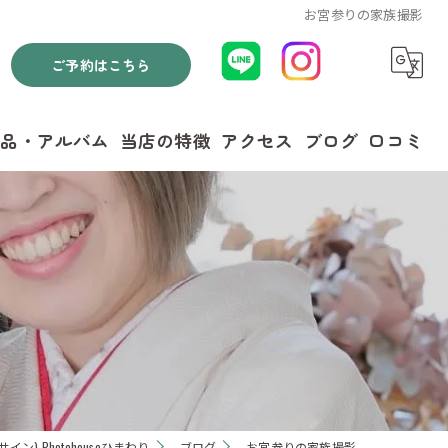
お宮参りの家族撮影
ご予約はこちら
商品・アルバム
当店の特徴
アクセス
ブログ
口コミ
七五三
マタニティフォト
ニューボーンフォト
お宮参り
フォトウェディング
ン) Photohouseひまわり
ブログ
お宮参りの家族撮影