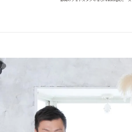
Family Photo
Family Photo
753 Photo
753 Photo
Portrait Photo
20th Photo
Wedding Photo
Portrait Photo
Location Photo
Wedding Photo
背景・スタジオ
Location Photo