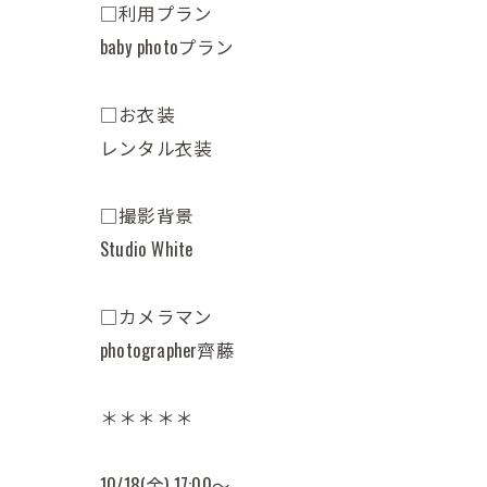
□利用プラン
baby photoプラン
□お衣装
レンタル衣装
□撮影背景
Studio White
□カメラマン
photographer齊藤
＊＊＊＊＊
10/18(金) 17:00〜