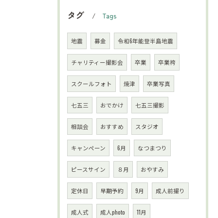
タグ
Tags
地震
募金
令和6年能登半島地震
チャリティー撮影会
卒業
卒業袴
スクールフォト
焼津
卒業写真
七五三
おでかけ
七五三撮影
相談会
おすすめ
スタジオ
キャンペーン
6月
なつまつり
ピースサイン
８月
おやすみ
定休日
早期予約
9月
成人前撮り
成人式
成人photo
11月