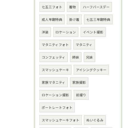
七五三フォト
着物
ハーフバースデー
成人早期特典
掛け着
七五三早期特典
洋装
ロケーション
イベント撮影
マタニティフォト
マタニティ
コンフェッティ
姉妹
兄妹
スマッシュケーキ
アイシングクッキー
家族マタニティ
家族撮影
ロケーション撮影
前撮り
ポートレートフォト
スマッシュケーキフォト
ぬいぐるみ