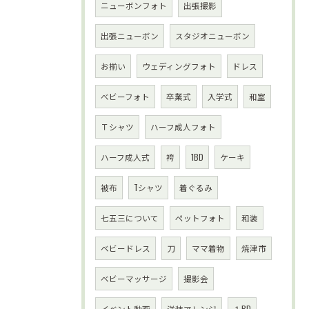
ニューボンフォト
出張撮影
出張ニューボン
スタジオニューボン
お揃い
ウェディングフォト
ドレス
べビーフォト
卒業式
入学式
和室
Ｔシャツ
ハーフ成人フォト
ハーフ成人式
袴
1BD
ケーキ
被布
Tシャツ
着ぐるみ
七五三について
ペットフォト
和装
ベビードレス
刀
ママ着物
焼津市
ベビーマッサージ
撮影会
イベント動画
洋装アレンジ
１BD