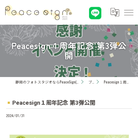
Peacesign１周年記念 第3弾公
開
静岡のフォトスタジオならPeaceSign(ピースサイン) Photohouseひまわり
ブログ
Peacesign１周年記念 第3弾公開
Peacesign１周年記念 第3弾公開
2024/01/31