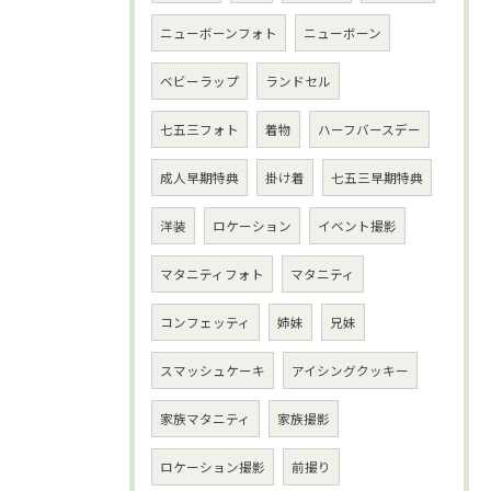
ニューボーンフォト
ニューボーン
ベビーラップ
ランドセル
七五三フォト
着物
ハーフバースデー
成人早期特典
掛け着
七五三早期特典
洋装
ロケーション
イベント撮影
マタニティフォト
マタニティ
コンフェッティ
姉妹
兄妹
スマッシュケーキ
アイシングクッキー
家族マタニティ
家族撮影
ロケーション撮影
前撮り