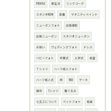
PROFILE
新生児
リンクコーデ
スタジオNOW
掛着
マタニティペイント
ニューボンフォト
出張撮影
出張ニューボン
スタジオニューボン
お揃い
ウェディングフォト
ドレス
べビーフォト
卒業式
入学式
和室
Ｔシャツ
ハーフ成人フォト
ハーフ成人式
袴
1BD
ケーキ
被布
Tシャツ
着ぐるみ
七五三について
ペットフォト
和装