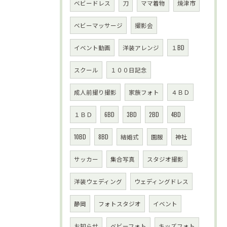
ベビードレス
刀
ママ着物
焼津市
ベビーマッサージ
撮影会
イベント動画
洋装アレンジ
１BD
スクール
１００日記念
成人前撮り撮影
家族フォト
４ＢＤ
１ＢＤ
6BD
3BD
2BD
4BD
10BD
8BD
結婚式
園服
神社
サッカー
集合写真
スタジオ撮影
洋装ウェディング
ウェディングドレス
静岡
フォトスタジオ
イベント
お知らせ
ベビーフォト
キッズフォト