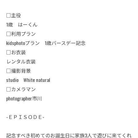
□主役
1歳 はーくん
□利用プラン
kidsphotoプラン 1歳バースデー記念
□お衣装
レンタル衣装
□撮影背景
studio White natural
□カメラマン
photographer市川
-ＥＰＩＳＯＤＥ-
記念すべき初めてのお誕生日に家族3人で遊びに来てくれ