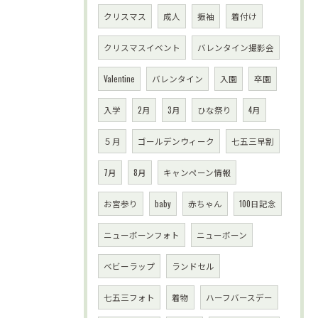
クリスマス
成人
振袖
着付け
クリスマスイベント
バレンタイン撮影会
Valentine
バレンタイン
入園
卒園
入学
2月
3月
ひな祭り
4月
５月
ゴールデンウィーク
七五三早割
7月
8月
キャンペーン情報
お宮参り
baby
赤ちゃん
100日記念
ニューボーンフォト
ニューボーン
ベビーラップ
ランドセル
七五三フォト
着物
ハーフバースデー