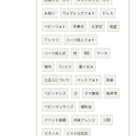
お揃い
ウェディングフォト
ドレス
べビーフォト
卒業式
入学式
和室
Ｔシャツ
ハーフ成人フォト
ハーフ成人式
袴
1BD
ケーキ
被布
Tシャツ
着ぐるみ
七五三について
ペットフォト
和装
ベビードレス
刀
ママ着物
焼津市
ベビーマッサージ
撮影会
イベント動画
洋装アレンジ
１BD
スクール
１００日記念