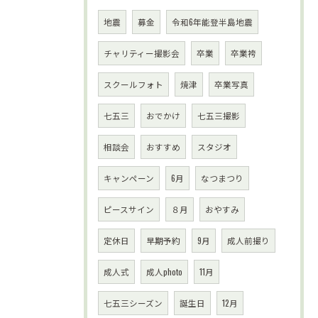
地震
募金
令和6年能登半島地震
チャリティー撮影会
卒業
卒業袴
スクールフォト
焼津
卒業写真
七五三
おでかけ
七五三撮影
相談会
おすすめ
スタジオ
キャンペーン
6月
なつまつり
ピースサイン
８月
おやすみ
定休日
早期予約
9月
成人前撮り
成人式
成人photo
11月
七五三シーズン
誕生日
12月