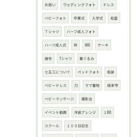
お揃い
ウェディングフォト
ドレス
べビーフォト
卒業式
入学式
和室
Ｔシャツ
ハーフ成人フォト
ハーフ成人式
袴
1BD
ケーキ
被布
Tシャツ
着ぐるみ
七五三について
ペットフォト
和装
ベビードレス
刀
ママ着物
焼津市
ベビーマッサージ
撮影会
イベント動画
洋装アレンジ
１BD
スクール
１００日記念