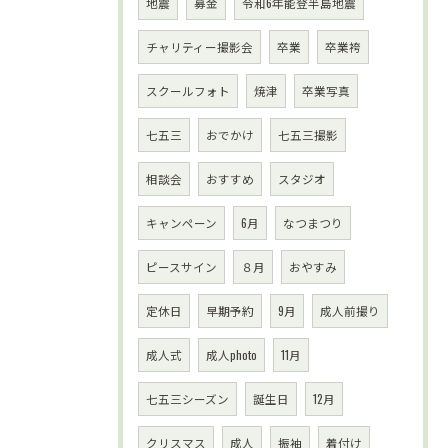
地震
募金
令和6年能登半島地震
チャリティー撮影会
卒業
卒業袴
スクールフォト
焼津
卒業写真
七五三
おでかけ
七五三撮影
相談会
おすすめ
スタジオ
キャンペーン
6月
なつまつり
ピースサイン
８月
おやすみ
定休日
早期予約
9月
成人前撮り
成人式
成人photo
11月
七五三シーズン
誕生日
12月
クリスマス
成人
振袖
着付け