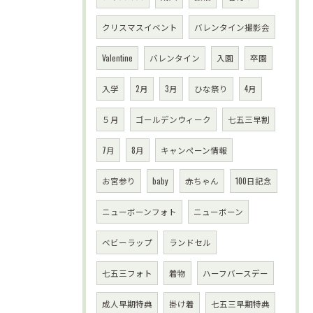
クリスマスイベント
バレンタイン撮影会
Valentine
バレンタイン
入園
卒園
入学
2月
3月
ひな祭り
4月
５月
ゴールデンウィーク
七五三早割
7月
8月
キャンペーン情報
お宮参り
baby
赤ちゃん
100日記念
ニューボーンフォト
ニューボーン
ベビーラップ
ランドセル
七五三フォト
着物
ハーフバースデー
成人早期特典
掛け着
七五三早期特典