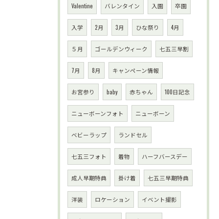
Valentine
バレンタイン
入園
卒園
入学
2月
3月
ひな祭り
4月
５月
ゴールデンウィーク
七五三早割
7月
8月
キャンペーン情報
お宮参り
baby
赤ちゃん
100日記念
ニューボーンフォト
ニューボーン
ベビーラップ
ランドセル
七五三フォト
着物
ハーフバースデー
成人早期特典
掛け着
七五三早期特典
洋装
ロケーション
イベント撮影