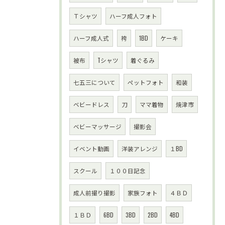
Ｔシャツ
ハーフ成人フォト
ハーフ成人式
袴
1BD
ケーキ
被布
Tシャツ
着ぐるみ
七五三について
ペットフォト
和装
ベビードレス
刀
ママ着物
焼津市
ベビーマッサージ
撮影会
イベント動画
洋装アレンジ
１BD
スクール
１００日記念
成人前撮り撮影
家族フォト
４ＢＤ
１ＢＤ
6BD
3BD
2BD
4BD