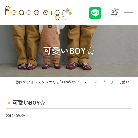
可愛いBOY☆
静岡のフォトスタジオならPeaceSign(ピースサイン) Photohouseひまわり
ブログ
可愛いBOY☆
可愛いBOY☆
2019/09/24