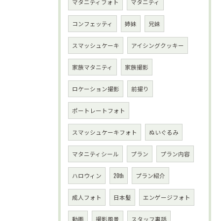
マタニティフォト
マタニティ
コンフェッティ
姉妹
兄妹
スマッシュケーキ
アイシングクッキー
家族マタニティ
家族撮影
ロケーション撮影
前撮り
ポートレートフォト
スマッシュケーキフォト
ぬいぐるみ
マタニティシール
プラン
プラン内容
ハロウィン
20th
プラン紹介
成人フォト
日本髪
エンゲージフォト
動画
撮影風景
スタッフ裏話